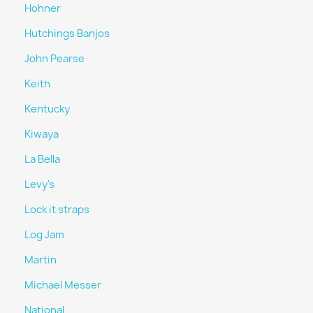
Hohner
Hutchings Banjos
John Pearse
Keith
Kentucky
Kiwaya
La Bella
Levy's
Lock it straps
Log Jam
Martin
Michael Messer
National