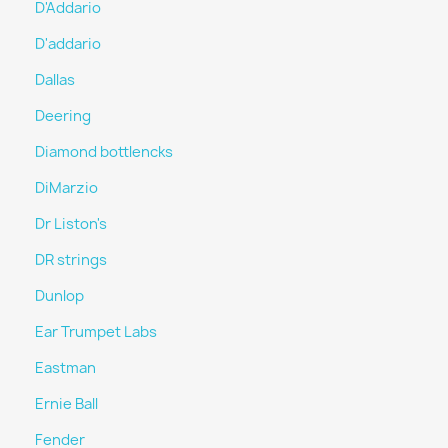
D'Addario
D'addario
Dallas
Deering
Diamond bottlencks
DiMarzio
Dr Liston's
DR strings
Dunlop
Ear Trumpet Labs
Eastman
Ernie Ball
Fender