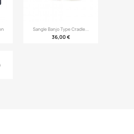
Aperçu rapide

on
Sangle Banjo Type Cradle...
36,00 €
s