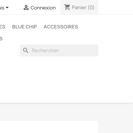
shopping_cart


Panier
(0)
is
Connexion
ES
BLUE CHIP
ACCESSOIRES
S
search