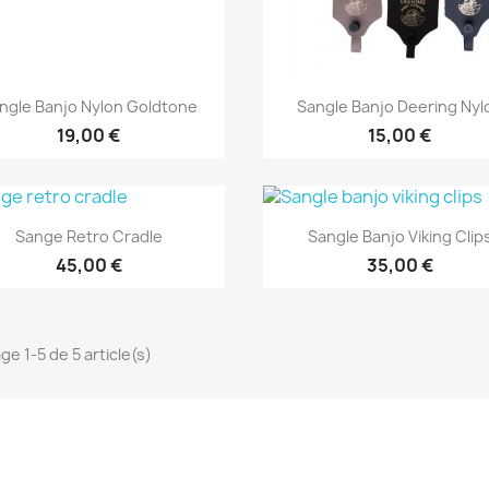
Aperçu rapide
Aperçu rapide


ngle Banjo Nylon Goldtone
Sangle Banjo Deering Nyl
19,00 €
15,00 €
Aperçu rapide
Aperçu rapide


Sange Retro Cradle
Sangle Banjo Viking Clip
45,00 €
35,00 €
ge 1-5 de 5 article(s)