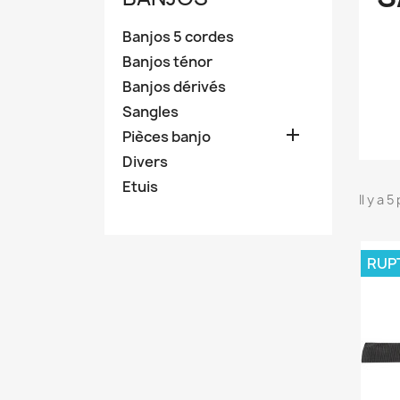
Banjos 5 cordes
Banjos ténor
Banjos dérivés
Sangles

Pièces banjo
Divers
Etuis
Il y a 
RUP