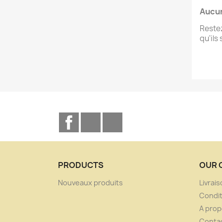
Aucun
Restez
qu'ils
Facebook
YouTube
Instagram
PRODUCTS
OUR 
Nouveaux produits
Livrai
Condit
A pro
Conta