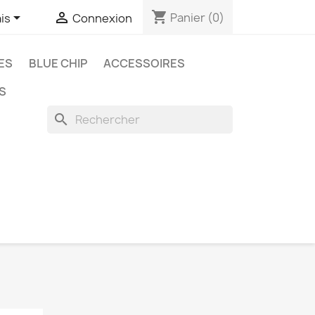
shopping_cart


Panier
(0)
is
Connexion
ES
BLUE CHIP
ACCESSOIRES
S
search