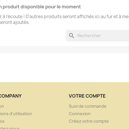
 produit disponible pour le moment
 à l'écoute ! D'autres produits seront affichés ici au fur et à m
 seront ajoutés.
search
COMPANY
VOTRE COMPTE
son
Suivi de commande
ions d'utilisation
Connexion
pos
Créez votre compte
ctez-nous