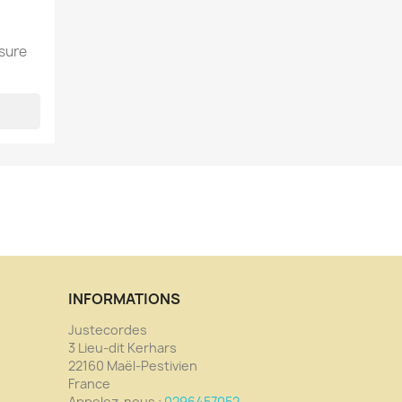
esure
INFORMATIONS
Justecordes
3 Lieu-dit Kerhars
22160 Maël-Pestivien
France
Appelez-nous :
0296457052