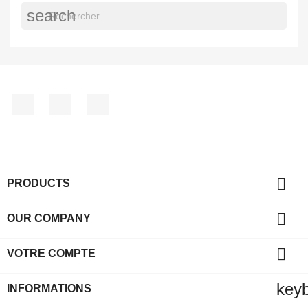
search
Facebook
YouTube
Instagram

PRODUCTS

OUR COMPANY

VOTRE COMPTE
key
INFORMATIONS