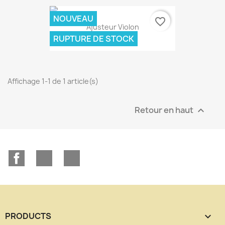
NOUVEAU
favorite_border
Ajusteur Violon
RUPTURE DE STOCK
3,90 €
Affichage 1-1 de 1 article(s)
Retour en haut

Facebook
YouTube
Instagram
PRODUCTS
