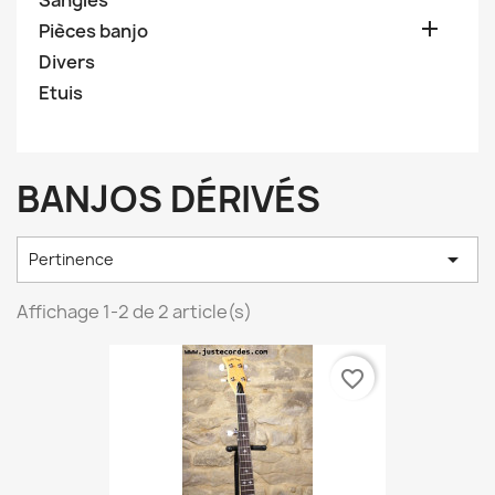
Sangles

Pièces banjo
Divers
Etuis
BANJOS DÉRIVÉS

Pertinence
Affichage 1-2 de 2 article(s)
favorite_border