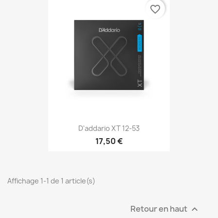
favorite_border
D'addario XT 12-53
17,50 €
Affichage 1-1 de 1 article(s)
Retour en haut
