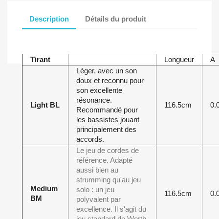
Description
Détails du produit
Tirant
Longueur
A
Léger, avec un son
doux et reconnu pour
son excellente
résonance.
Light BL
116.5cm
0.
Recommandé pour
les bassistes jouant
principalement des
accords.
Le jeu de cordes de
référence. Adapté
aussi bien au
strumming qu'au jeu
Medium
solo : un jeu
116.5cm
0.
BM
polyvalent par
excellence. Il s'agit du
jeu standard de Worth