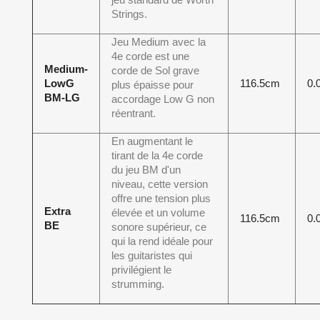
Strings.
Jeu Medium avec la
4e corde est une
Medium-
corde de Sol grave
LowG
116.5cm
0.
plus épaisse pour
BM-LG
accordage Low G non
réentrant.
En augmentant le
tirant de la 4e corde
du jeu BM d'un
niveau, cette version
offre une tension plus
Extra
élevée et un volume
116.5cm
0.
BE
sonore supérieur, ce
qui la rend idéale pour
les guitaristes qui
privilégient le
strumming.