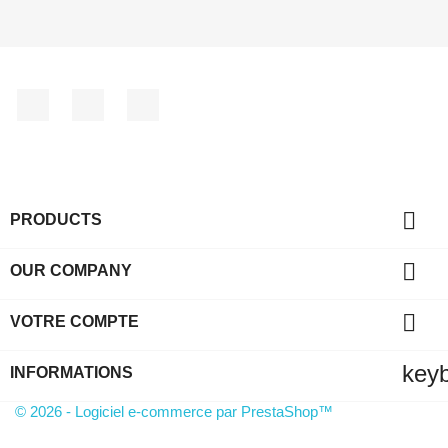
Facebook
YouTube
Instagram

PRODUCTS

OUR COMPANY

VOTRE COMPTE
key
INFORMATIONS
© 2026 - Logiciel e-commerce par PrestaShop™