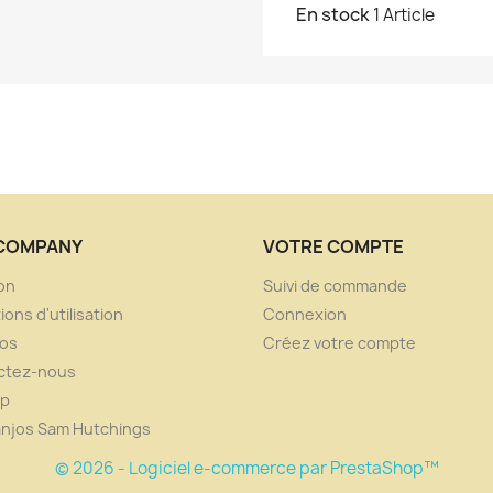
En stock
1 Article
COMPANY
VOTRE COMPTE
son
Suivi de commande
ions d'utilisation
Connexion
pos
Créez votre compte
ctez-nous
ap
anjos Sam Hutchings
© 2026 - Logiciel e-commerce par PrestaShop™