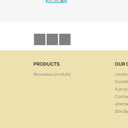
Facebook
YouTube
Instagram
PRODUCTS
OUR 
Nouveaux produits
Livrai
Condit
A pro
Conta
sitem
Site B