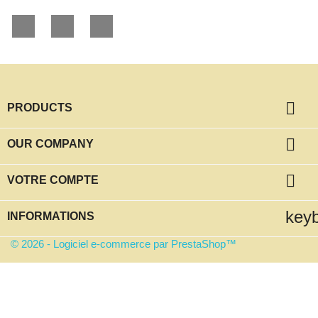
Facebook
YouTube
Instagram

PRODUCTS

OUR COMPANY

VOTRE COMPTE
key
INFORMATIONS
© 2026 - Logiciel e-commerce par PrestaShop™