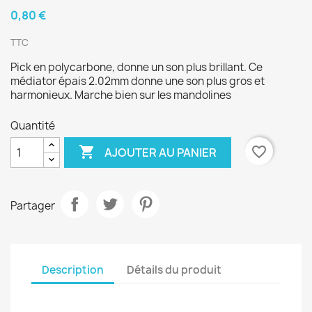
0,80 €
TTC
Pick en polycarbone, donne un son plus brillant. Ce
médiator épais 2.02mm donne une son plus gros et
harmonieux. Marche bien sur les mandolines
Quantité

favorite_border
AJOUTER AU PANIER
Partager
Description
Détails du produit