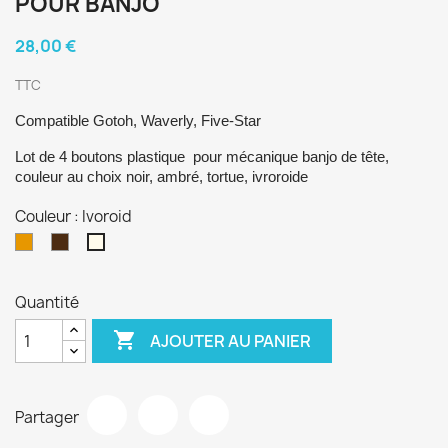
POUR BANJO
28,00 €
TTC
Compatible Gotoh, Waverly, Five-Star
Lot de 4 boutons plastique pour mécanique banjo de tête,
couleur au choix noir, ambré, tortue, ivroroide
Couleur : Ivoroid
Ambré
Tortue
Ivoroid
Quantité

AJOUTER AU PANIER
Partager