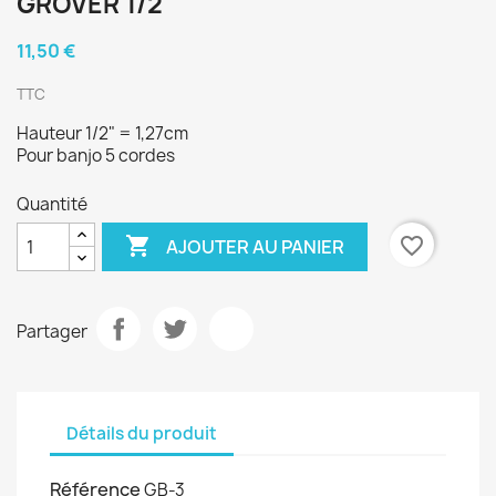
GROVER 1/2"
11,50 €
TTC
Hauteur 1/2" = 1,27cm
Pour banjo 5 cordes
Quantité

favorite_border
AJOUTER AU PANIER
Partager
Détails du produit
Référence
GB-3