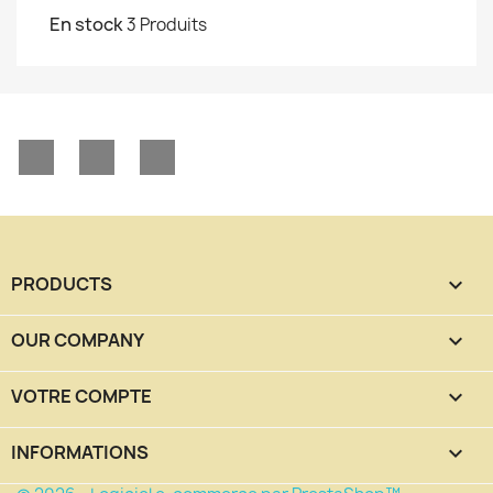
En stock
3 Produits
Facebook
YouTube
Instagram
PRODUCTS

OUR COMPANY

VOTRE COMPTE

INFORMATIONS
keyboard_arrow_down