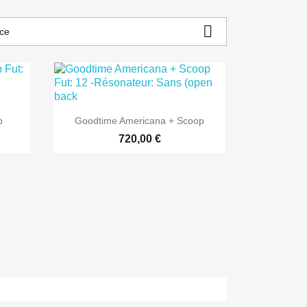

nce

Aperçu rapide
p
Goodtime Americana + Scoop
720,00 €