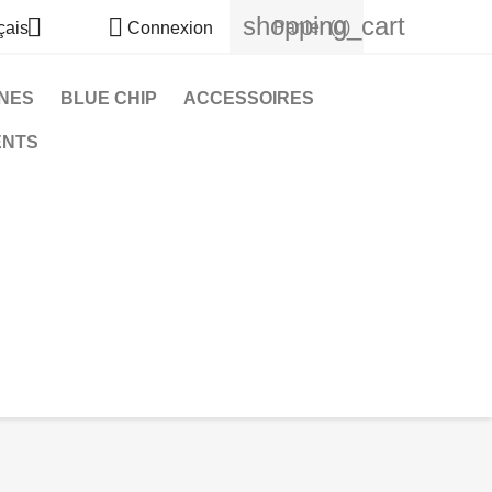
shopping_cart


Panier
(0)
çais
Connexion
NES
BLUE CHIP
ACCESSOIRES
ENTS