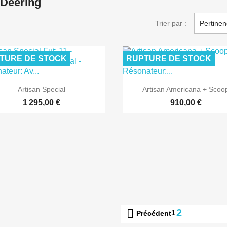
 Deering
Trier par :
Pertine
TURE DE STOCK
RUPTURE DE STOCK


Aperçu rapide
Aperçu rapide
Artisan Special
Artisan Americana + Scoo
1 295,00 €
910,00 €

2
1
Précédent