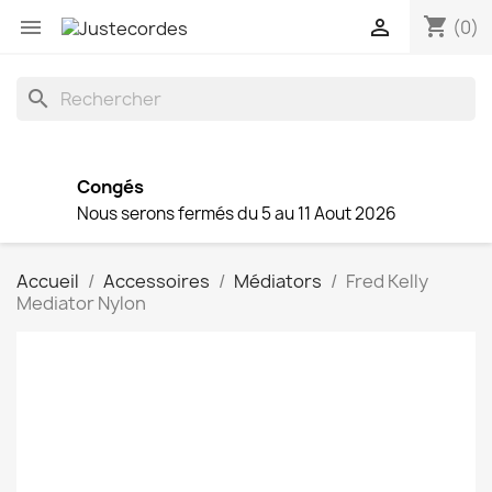
shopping_cart


(0)
search
Congés
Nous serons fermés du 5 au 11 Aout 2026
Accueil
Accessoires
Médiators
Fred Kelly
Mediator Nylon