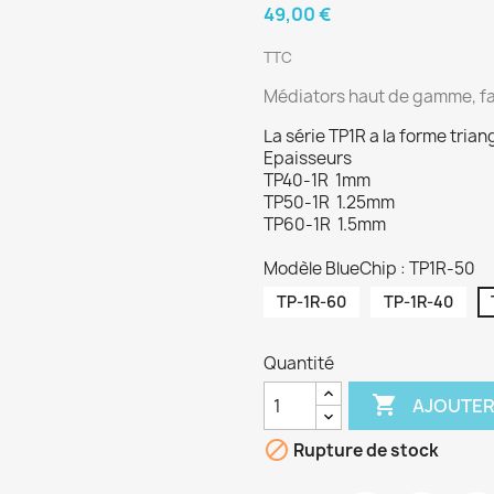
49,00 €
TTC
Médiators haut de gamme, fabr
La série TP1R a la forme tria
Epaisseurs
TP40-1R 1mm
TP50-1R 1.25mm
TP60-1R 1.5mm
Modèle BlueChip : TP1R-50
TP-1R-60
TP-1R-40
Quantité

AJOUTER

Rupture de stock