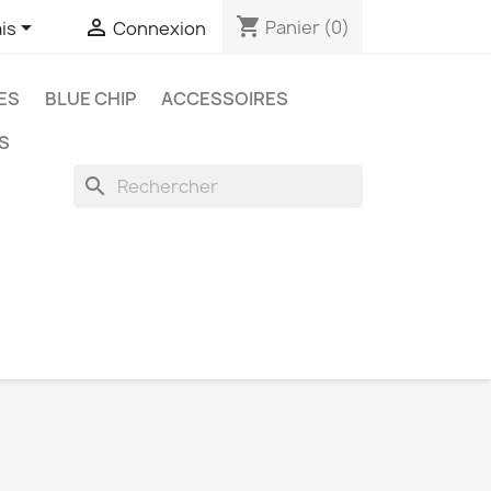
shopping_cart


Panier
(0)
is
Connexion
ES
BLUE CHIP
ACCESSOIRES
S
search