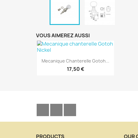
VOUS AIMEREZ AUSSI
Aperçu rapide

Mecanique Chanterelle Gotoh...
17,50 €
Facebook
YouTube
Instagram
PRODUCTS
OUR 