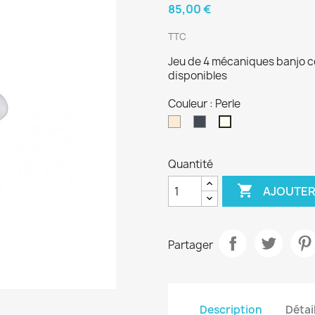
85,00 €
TTC
Jeu de 4 mécaniques banjo co
disponibles
Couleur : Perle
Blanc
Noir
Perle
cassé
Quantité

AJOUTER
Partager
Description
Détai