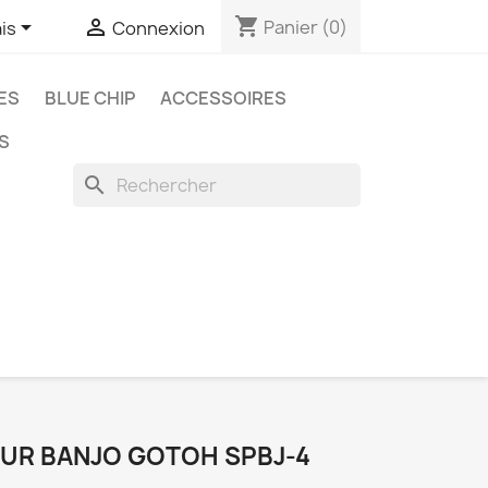
shopping_cart


Panier
(0)
is
Connexion
ES
BLUE CHIP
ACCESSOIRES
S
search
UR BANJO GOTOH SPBJ-4